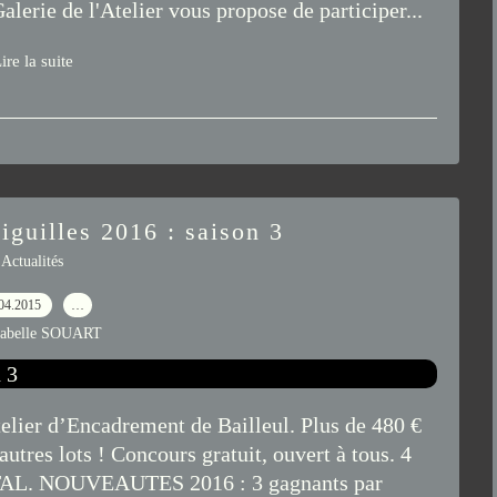
alerie de l'Atelier vous propose de participer...
ire la suite
iguilles 2016 : saison 3
Actualités
04.2015
…
sabelle SOUART
telier d’Encadrement de Bailleul. Plus de 480 €
tres lots ! Concours gratuit, ouvert à tous. 4
. NOUVEAUTES 2016 : 3 gagnants par