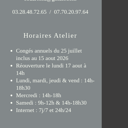
03.28.48.72.65 / 07.70.20.97.64
Horaires Atelier
Congés annuels du 25 juillet
inclus au 15 aout 2026
Réouverture le lundi 17 aout à
14h
Lundi, mardi, jeudi & vend : 14h-
18h30
Mercredi : 14h-18h
Samedi : 9h-12h & 14h-18h30
Internet : 7j/7 et 24h/24