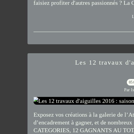
faisiez profiter d'autres passionnés ? La G
L
Les 12 travaux d'a
05.
Par I
Exposez vos créations à la galerie de l’A
d’encadrement à gagner, et de nombreux au
CATEGORIES, 12 GAGNANTS AU TOTAL