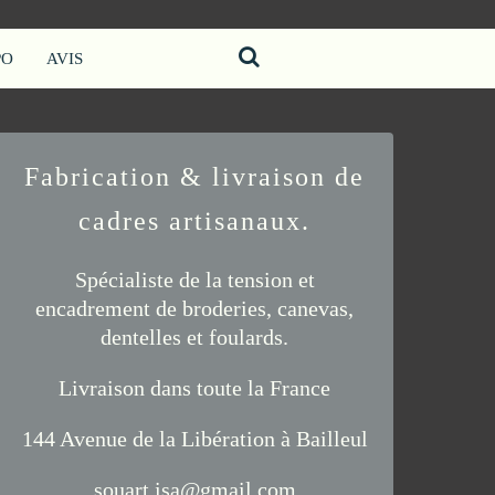
PO
AVIS
Fabrication & livraison de
cadres artisanaux.
Spécialiste de la tension et
encadrement de
broderies
,
canevas
,
dentelles
et
foulards
.
Livraison
dans toute la France
144 Avenue de la Libération à Bailleul
souart.isa@gmail.com