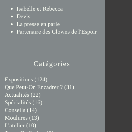
Isabelle et Rebecca
Devis
La presse en parle
Partenaire des Clowns de l'Espoir
Catégories
Expositions
(124)
Que Peut-On Encadrer ?
(31)
Actualités
(22)
Spécialités
(16)
Conseils
(14)
Moulures
(13)
L'atelier
(10)