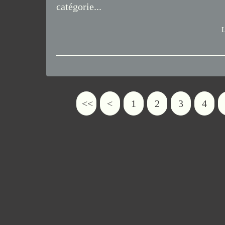
catégorie...
L
<<
<
1
2
3
4