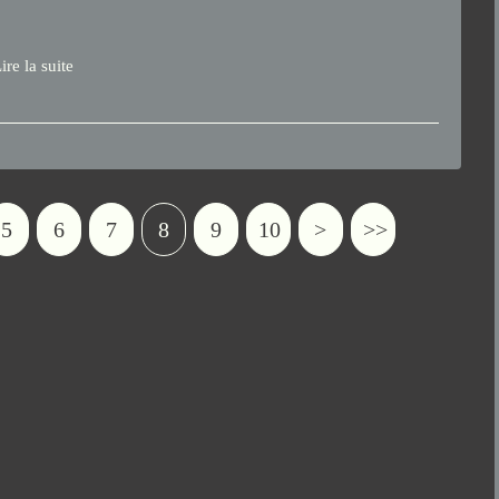
ire la suite
5
6
7
8
9
10
>
>>