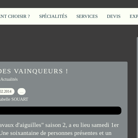
T CHOISIR ?
SPÉCIALITÉS
SERVICES
DEVIS
EX
DES VAINQUEURS !
Actualités
02.2014
…
sabelle SOUART
avaux d'aiguilles" saison 2, a eu lieu samedi 1er
 Une soixantaine de personnes présentes et un