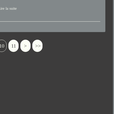
ire la suite
10
11
>
>>