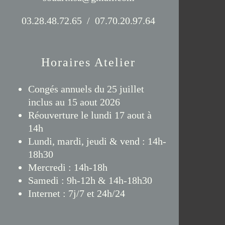
03.28.48.72.65 / 07.70.20.97.64
Horaires Atelier
Congés annuels du 25 juillet
inclus au 15 aout 2026
Réouverture le lundi 17 aout à
14h
Lundi, mardi, jeudi & vend : 14h-
18h30
Mercredi : 14h-18h
Samedi : 9h-12h & 14h-18h30
Internet : 7j/7 et 24h/24