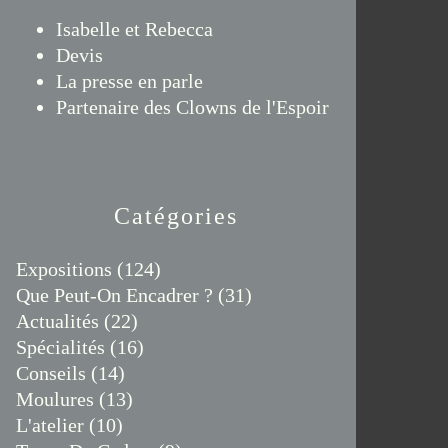
Isabelle et Rebecca
Devis
La presse en parle
Partenaire des Clowns de l'Espoir
Catégories
Expositions
(124)
Que Peut-On Encadrer ?
(31)
Actualités
(22)
Spécialités
(16)
Conseils
(14)
Moulures
(13)
L'atelier
(10)