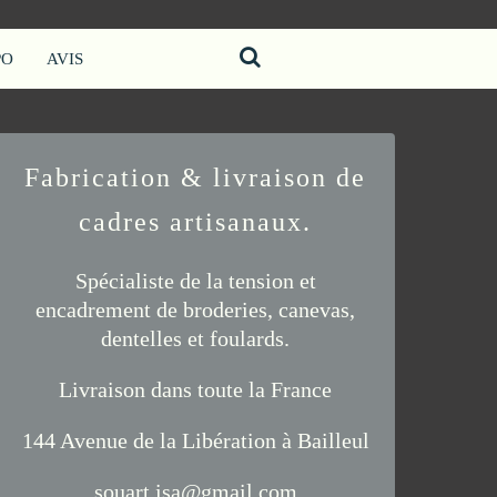
PO
AVIS
Fabrication & livraison de
cadres artisanaux.
Spécialiste de la tension et
encadrement de
broderies
,
canevas
,
dentelles
et
foulards
.
Livraison
dans toute la France
144 Avenue de la Libération à Bailleul
souart.isa@gmail.com