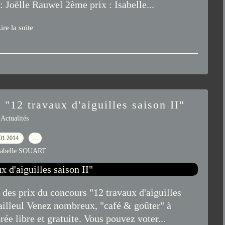
: Joëlle Rauwel 2ème prix : Isabelle...
ire la suite
"12 travaux d'aiguilles saison II"
Actualités
01.2014
…
sabelle SOUART
es prix du concours "12 travaux d'aiguilles
Bailleul Venez nombreux, "café & goûter" à
trée libre et gratuite. Vous pouvez voter...