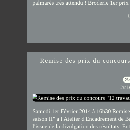
palmarès très attendu ! Broderie 1er prix 
L
Remise des prix du concours 
28.
Par I
Samedi 1er Février 2014 à 16h30 Remise d
saison II" à l'Atelier d'Encadrement de 
l'issue de la divulgation des résultats. En