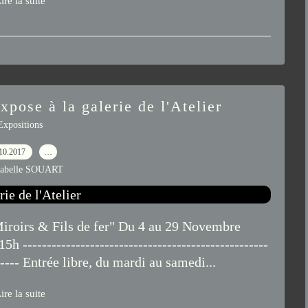
ire la suite
pose à la galerie de l'Atelier
Expositions
10.2017
…
sabelle SOUART
oirs & Fils de fer" Du 4 au 29 Novembre
--------------------------------------------------
------- Entrée libre, du mardi au samedi...
ire la suite