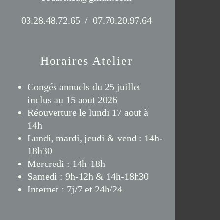
03.28.48.72.65 / 07.70.20.97.64
Horaires Atelier
Congés annuels du 25 juillet
inclus au 15 aout 2026
Réouverture le lundi 17 aout à
14h
Lundi, mardi, jeudi & vend : 14h-
18h30
Mercredi : 14h-18h
Samedi : 9h-12h & 14h-18h30
Internet : 7j/7 et 24h/24