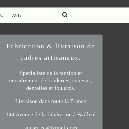
PO
AVIS
Fabrication & livraison de
cadres artisanaux.
Spécialiste de la tension et
encadrement de
broderies
,
canevas
,
dentelles
et
foulards
.
Livraison
dans toute la France
144 Avenue de la Libération à Bailleul
souart.isa@gmail.com