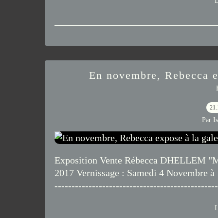
L
En novembre, Rebecca ex
21.
Par I
Exposition Vente Rébecca DHELLEM "Mir
2017 Vernissage : Samedi 4 Novembre à 15h -
---------------------------------------------
L