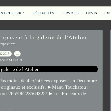
T CHOISIR ?
SPÉCIALITÉS
SERVICES
DEVIS
EX
exposent à la galerie de l'Atelier
Expositions
12.2017
…
sabelle SOUART
! Pas moins de 4 créatrices exposent en Décembre
ux originaux et exclusifs. ►Manu Touchatou :
atou-265596223564325/ ►Les Pinceaux de