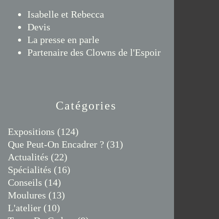
Isabelle et Rebecca
Devis
La presse en parle
Partenaire des Clowns de l'Espoir
Catégories
Expositions
(124)
Que Peut-On Encadrer ?
(31)
Actualités
(22)
Spécialités
(16)
Conseils
(14)
Moulures
(13)
L'atelier
(10)