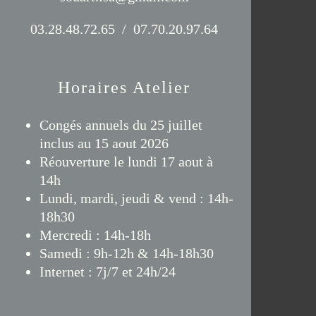
03.28.48.72.65 / 07.70.20.97.64
Horaires Atelier
Congés annuels du 25 juillet
inclus au 15 aout 2026
Réouverture le lundi 17 aout à
14h
Lundi, mardi, jeudi & vend : 14h-
18h30
Mercredi : 14h-18h
Samedi : 9h-12h & 14h-18h30
Internet : 7j/7 et 24h/24