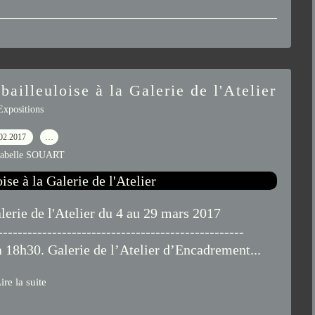
bailleuloise à la Galerie de l'Atelier
Expositions
02.2017
…
sabelle SOUART
alerie de l'Atelier du 4 au 29 mars 2017
------------------------------------------------
à 18h30. Galerie de l’Atelier d’Encadrement...
ire la suite