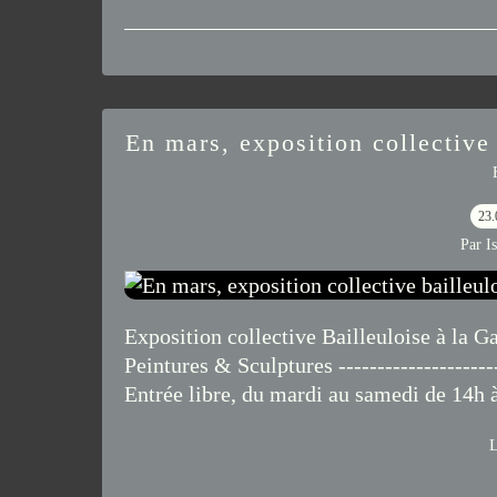
En mars, exposition collective 
23.
Par I
Exposition collective Bailleuloise à la G
Peintures & Sculptures ----------------------
Entrée libre, du mardi au samedi de 14h 
L