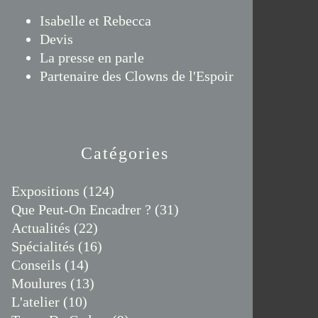
Isabelle et Rebecca
Devis
La presse en parle
Partenaire des Clowns de l'Espoir
Catégories
Expositions
(124)
Que Peut-On Encadrer ?
(31)
Actualités
(22)
Spécialités
(16)
Conseils
(14)
Moulures
(13)
L'atelier
(10)