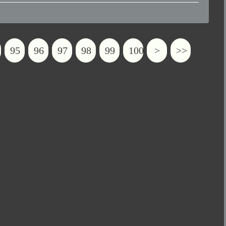
95
96
97
98
99
100
>
>>