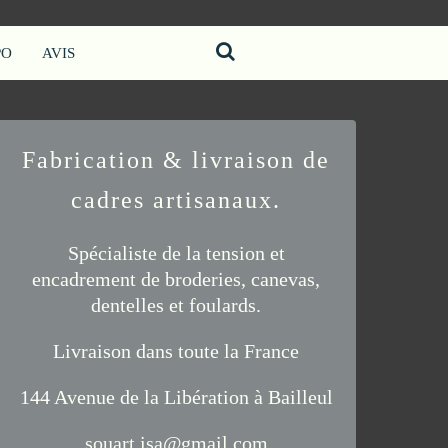
PO
AVIS
Fabrication & livraison de
cadres artisanaux.
Spécialiste de la tension et
encadrement de
broderies
,
canevas
,
dentelles
et
foulards
.
Livraison
dans toute la France
144 Avenue de la Libération à Bailleul
souart.isa@gmail.com