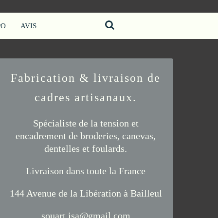
PO
AVIS
Fabrication & livraison de
cadres artisanaux.
Spécialiste de la tension et
encadrement de
broderies
,
canevas
,
dentelles
et
foulards
.
Livraison
dans toute la France
144 Avenue de la Libération à Bailleul
souart.isa@gmail.com