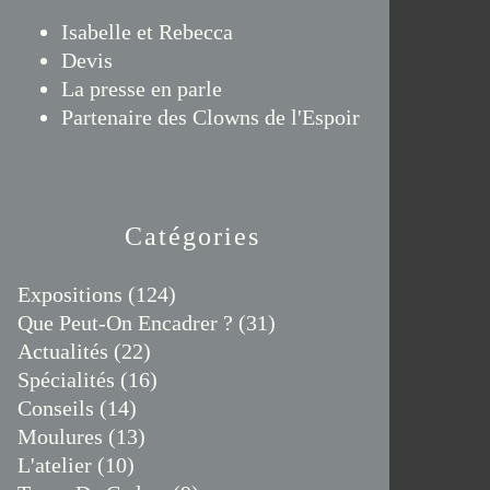
Isabelle et Rebecca
Devis
La presse en parle
Partenaire des Clowns de l'Espoir
Catégories
Expositions
(124)
Que Peut-On Encadrer ?
(31)
Actualités
(22)
Spécialités
(16)
Conseils
(14)
Moulures
(13)
L'atelier
(10)