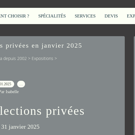
T CHOISIR ?
SPÉCIALITÉS
SERVICES
DEVIS
EX
s privées en janvier 2025
cca depuis 2002
>
Expositions
>
01.2025
…
Par Isabelle
lections privées
 31 janvier 2025