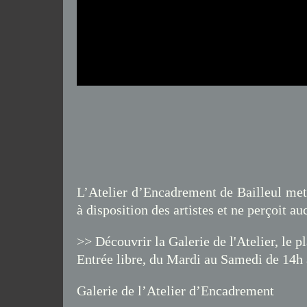
L’Atelier d’Encadrement de Bailleul met
à disposition des artistes et ne perçoit 
>> Découvrir la Galerie de l'Atelier, le p
Entrée libre, du Mardi au Samedi de 14h
Galerie de l’Atelier d’Encadrement