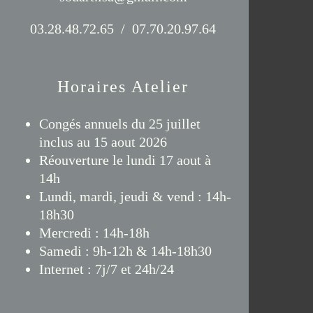
03.28.48.72.65 / 07.70.20.97.64
Horaires Atelier
Congés annuels du 25 juillet
inclus au 15 aout 2026
Réouverture le lundi 17 aout à
14h
Lundi, mardi, jeudi & vend : 14h-
18h30
Mercredi : 14h-18h
Samedi : 9h-12h & 14h-18h30
Internet : 7j/7 et 24h/24