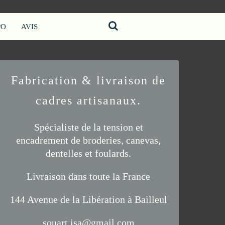
PO
AVIS
Fabrication & livraison de
cadres artisanaux.
Spécialiste de la tension et
encadrement de
broderies
,
canevas
,
dentelles
et
foulards
.
Livraison
dans toute la France
144 Avenue de la Libération à Bailleul
souart.isa@gmail.com