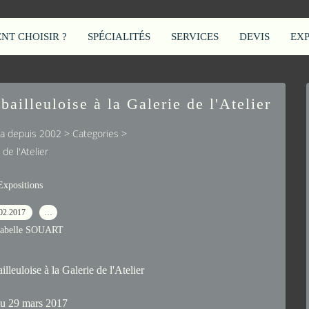
T CHOISIR ?
SPÉCIALITÉS
SERVICES
DEVIS
EX
bailleuloise à la Galerie de l'Atelier
cca depuis 2002
>
Categories
>
 de l'Atelier
Expositions
02.2017
…
sabelle SOUART
lleuloise à la Galerie de l'Atelier
au 29 mars 2017