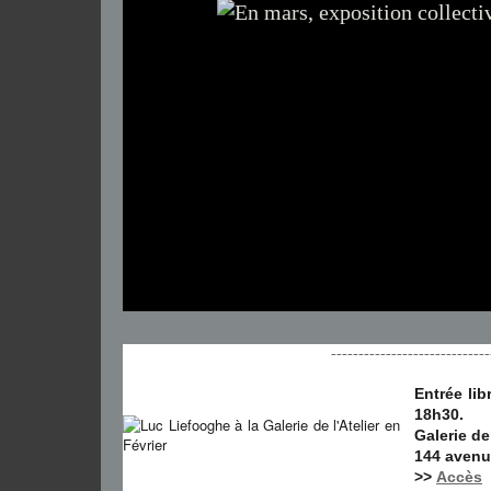
-----------------------------
Entrée li
18h30.
Galerie de
144 avenue
>>
Accès