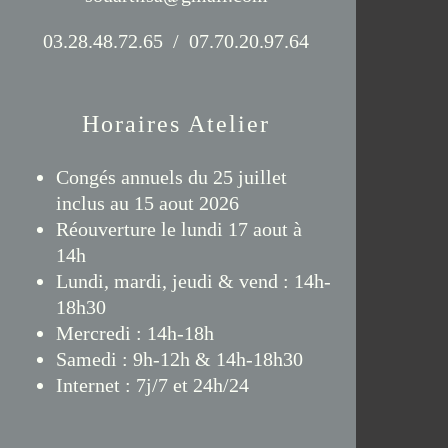
03.28.48.72.65 / 07.70.20.97.64
Horaires Atelier
Congés annuels du 25 juillet
inclus au 15 aout 2026
Réouverture le lundi 17 aout à
14h
Lundi, mardi, jeudi & vend : 14h-
18h30
Mercredi : 14h-18h
Samedi : 9h-12h & 14h-18h30
Internet : 7j/7 et 24h/24