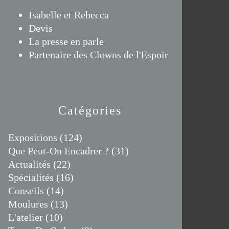
Isabelle et Rebecca
Devis
La presse en parle
Partenaire des Clowns de l'Espoir
Catégories
Expositions
(124)
Que Peut-On Encadrer ?
(31)
Actualités
(22)
Spécialités
(16)
Conseils
(14)
Moulures
(13)
L'atelier
(10)