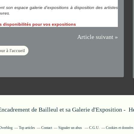
t son espace galerie d’expositions à disposition des artistes
uvres.
les disponibilités pour vos expositions
Article suivant »
ur à l'accueil
'Encadrement de Bailleul et sa Galerie d'Exposition - 
 Overblog
Top articles
Contact
Signaler un abus
C.G.U.
Cookies et données